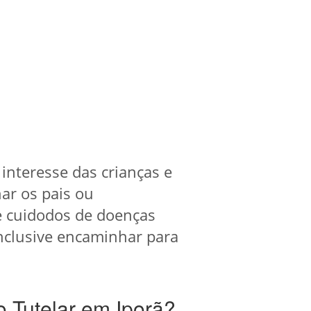
 interesse das crianças e
har os pais ou
e cuidodos de doenças
inclusive encaminhar para
 Tutelar em Iporã?