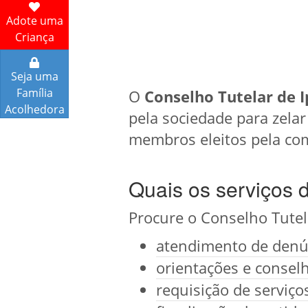
Adote uma
Criança
Seja uma
Família
O
Conselho Tutelar de 
Acolhedora
pela sociedade para zelar
membros eleitos pela co
Quais os serviços 
Procure o Conselho Tutel
atendimento de denún
orientações e conselh
requisição de serviç