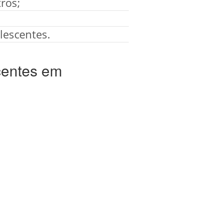
ros;
lescentes.
centes em