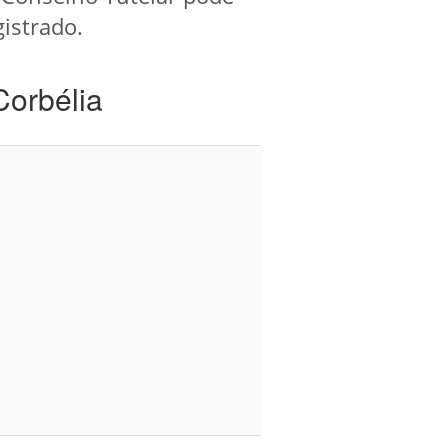
gistrado.
Corbélia