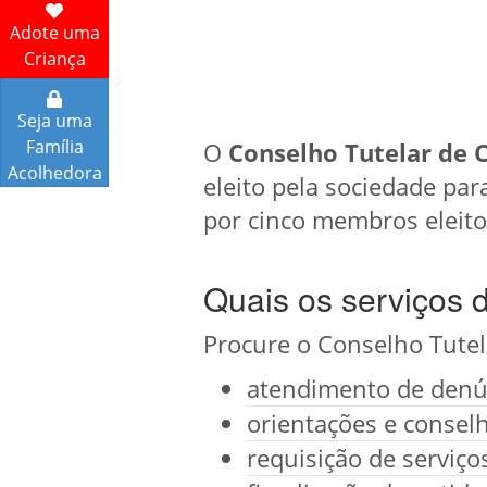
Adote uma
Criança
Seja uma
Família
O
Conselho Tutelar de 
Acolhedora
eleito pela sociedade par
por cinco membros eleit
Quais os serviços 
Procure o Conselho Tutel
atendimento de denún
orientações e conselh
requisição de serviç