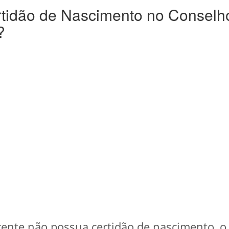
rtidão de Nascimento no Conselh
?
cente não possua certidão de nascimento, o