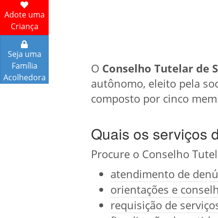
Adote uma
Criança
Seja uma
Família
O
Conselho Tutelar de S
Acolhedora
autônomo, eleito pela soc
composto por cinco memb
Quais os serviços 
Procure o Conselho Tutel
atendimento de denún
orientações e conselh
requisição de serviç