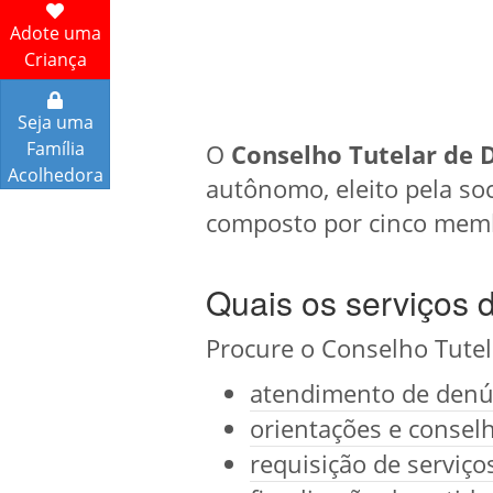
Adote uma
Criança
Seja uma
Família
O
Conselho Tutelar de 
Acolhedora
autônomo, eleito pela soc
composto por cinco memb
Quais os serviços 
Procure o Conselho Tutel
atendimento de denún
orientações e conselh
requisição de serviç