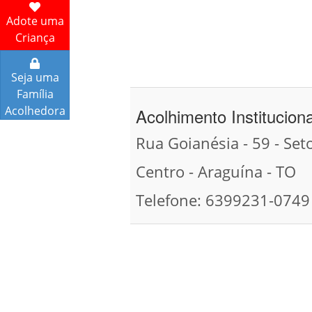
Adote uma
Criança
Seja uma
Família
Acolhedora
Acolhimento Institucion
Rua Goianésia - 59 - Set
Centro - Araguína - TO
Telefone: 6399231-0749