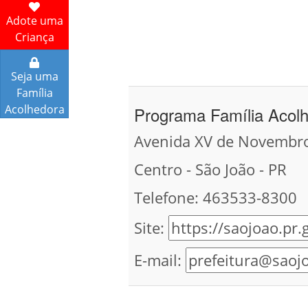
Adote uma
Criança
Seja uma
Família
Acolhedora
Programa Família Acol
Avenida XV de Novembro 
Centro - São João - PR
Telefone: 463533-8300
Site:
E-mail: