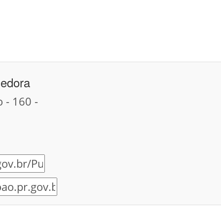
hedora
- 160 -