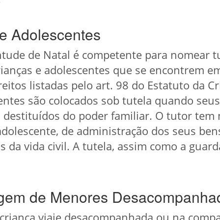
 e Adolescentes
entude de Natal é competente para nomear tu
rianças e adolescentes que se encontrem e
eitos listadas pelo art. 98 do Estatuto da C
centes são colocados sob tutela quando seus
 destituídos do poder familiar. O tutor tem
adolescente, de administração dos seus bens
os da vida civil. A tutela, assim como a gua
iagem de Menores Desacompanha
 criança viaje desacompanhada ou na compa