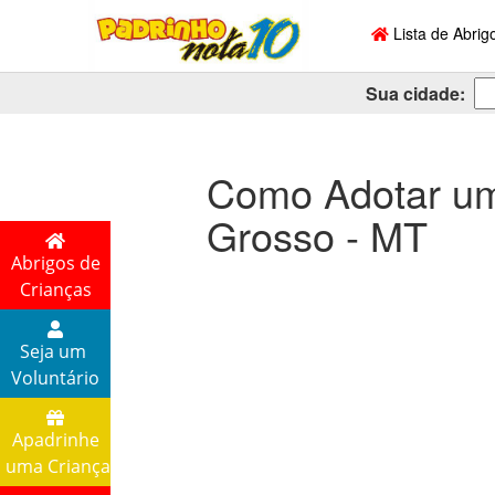
Lista de Abrig
Sua cidade:
Como Adotar um
Grosso - MT
Abrigos de
Crianças
Seja um
Voluntário
Apadrinhe
uma Criança