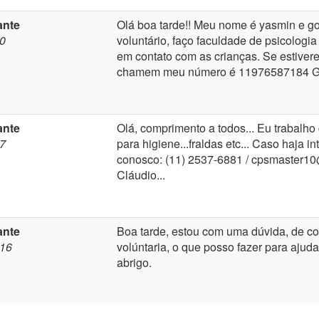
ante
Olá boa tarde!! Meu nome é yasmin e gos
20
voluntário, faço faculdade de psicologia
em contato com as crianças. Se estiver
chamem meu número é 11976587184 Gr
ante
Olá, comprimento a todos... Eu trabalh
17
para higiene...fraldas etc... Caso haja i
conosco: (11) 2537-6881 / cpsmaster10
Cláudio...
ante
Boa tarde, estou com uma dúvida, de co
016
volúntaria, o que posso fazer para ajudar
abrigo.