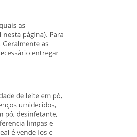
 quais as
l nesta página). Para
. Geralmente as
ecessário entregar
dade de leite em pó,
 lenços umidecidos,
m pó, desinfetante,
erencia limpas e
eal é vende-los e