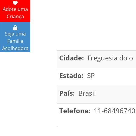
Adote uma
Criança
Seja uma
Família
Acolhedora
Cidade:
Freguesia do o
Estado:
SP
País:
Brasil
Telefone:
11-68496740