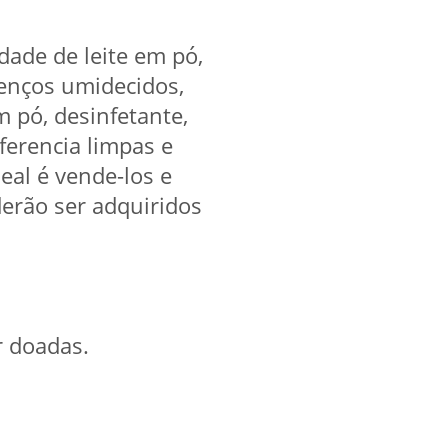
dade de leite em pó,
 lenços umidecidos,
m pó, desinfetante,
erencia limpas e
eal é vende-los e
derão ser adquiridos
r doadas.