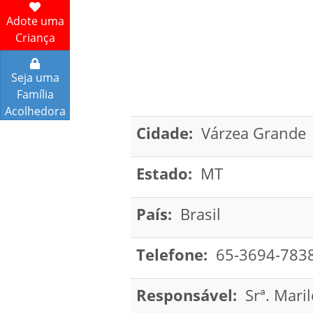
Adote uma
Criança
Seja uma
Família
Acolhedora
Cidade:
Várzea Grande
Estado:
MT
País:
Brasil
Telefone:
65-3694-783
Responsável:
Srª. Maril