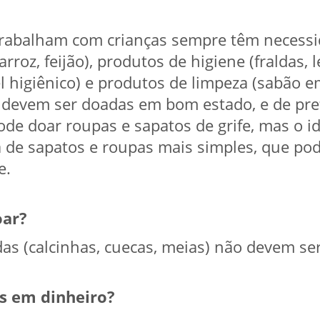
 trabalham com crianças sempre têm necessi
rroz, feijão), produtos de higiene (fraldas,
l higiênico) e produtos de limpeza (sabão e
 devem ser doadas em bom estado, e de pref
ode doar roupas e sapatos de grife, mas o id
a de sapatos e roupas mais simples, que po
e.
oar?
as (calcinhas, cuecas, meias) não devem se
s em dinheiro?