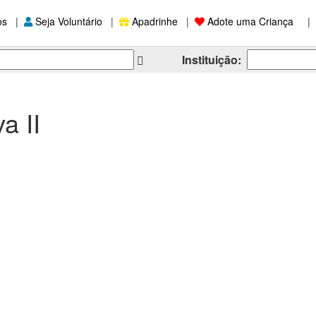
os
|
Seja Voluntário
|
Apadrinhe
|
Adote uma Criança
|
Instituição:
a II