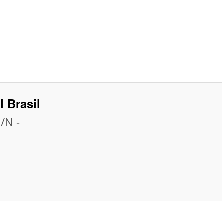
l Brasil
S/N -