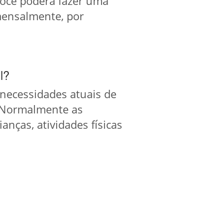
Você poderá fazer uma
mensalmente, por
l?
s necessidades atuais de
). Normalmente as
anças, atividades físicas